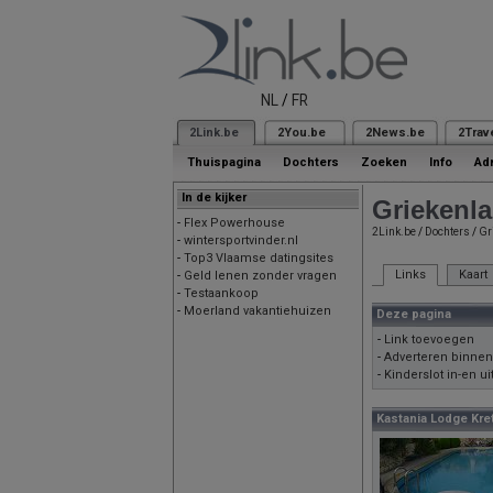
NL
/
FR
2Link.be
2You.be
2News.be
2Trav
Thuispagina
Dochters
Zoeken
Info
Ad
In de kijker
Griekenla
-
Flex Powerhouse
2Link.be
/
Dochters
/
Gr
-
wintersportvinder.nl
-
Top3 Vlaamse datingsites
Links
Kaart
-
Geld lenen zonder vragen
-
Testaankoop
-
Moerland vakantiehuizen
Deze pagina
-
Link toevoegen
-
Adverteren binnen
-
Kinderslot in-en ui
Kastania Lodge Kre