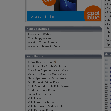
-
Cur
-
Goe
-
De 
-
Gri
-
Hot
-
Me
-
Pap
-
Rei
Wandelvakanties
-
The
-
Foxy Island Walks
-
htt
-
The Happy Walker
-
Vil
-
Walking Tours Greece
-
Spa
-
Walks and hikes in Crete
2lin
Kreta Hotels
-
Agios Pavlos Hotel
-
Almirida Villa Sophia`s House
C
-
CretaSun Appartementen Kreta
C
-
Keramos Studio's Zaros Kreta
-
Nana Apartments Zaros Kreta
-
Old Fountain Villas Kreta
E
-
Stella's Apartments Kato Zakros
-
Studios Petres Kreta
G
-
Tania Apartments
G
-
Villa Filitsa
-
Villa Lambros Tertsa
I
-
Villa Mertiza in Mirtos Kreta
I
-
Villa Pantazis Kreta