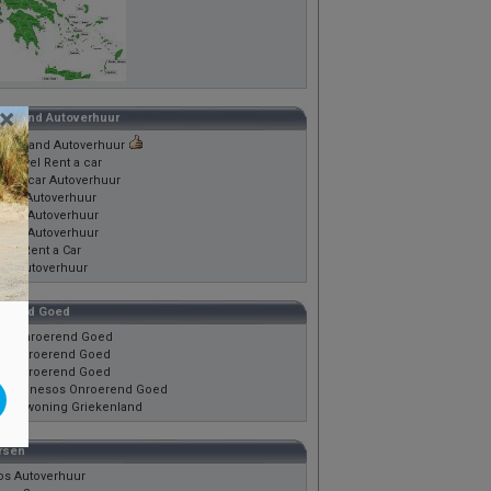
×
kenland Autoverhuur
ekenland Autoverhuur
oTravel Rent a car
ta Oscar Autoverhuur
bos Autoverhuur
dos Autoverhuur
dos Autoverhuur
os Rent a Car
los autoverhuur
erend Goed
fu Onroerend Goed
ta Onroerend Goed
ta Onroerend Goed
loponnesos Onroerend Goed
ede woning Griekenland
rsen
os Autoverhuur