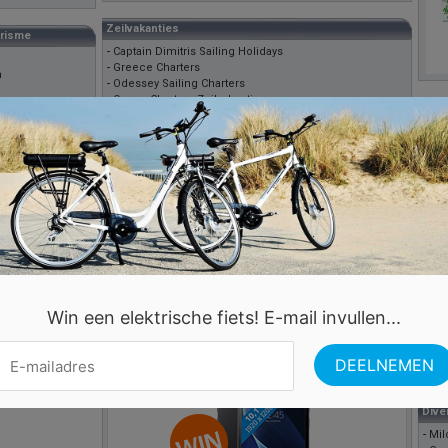
Zeilvakanties
erisme
-
Captain Dimitris Sailing Holidays
-
Greece Charters
m
-
Odessey Sailing Charters
-
Onana Charters Zeilvakantie
Grie
-
Sailing Yacht Charter
nden
-
Sailing in Greece
-
Gri
-
Samosail
-
Aut
plex
-
Seafarer
-
Kre
otel
-
Serko Sailing
-
Les
otel & Apts
-
Yachting Power Greece
-
Rho
tments
-
Yachting-greece.com
-
Rho
-
sailing Greece
-
Sam
-
Kik
Advertentie
Onro
-
Cor
Win een elektrische fiets! E-mail invullen...
-
Kre
-
Kre
-
Pe
-
twe
Dive
-
Mil