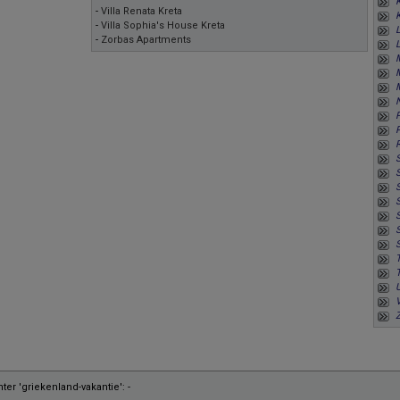
-
Villa Renata Kreta
-
Villa Sophia's House Kreta
L
-
Zorbas Apartments
M
S
S
S
S
T
V
er 'griekenland-vakantie': -