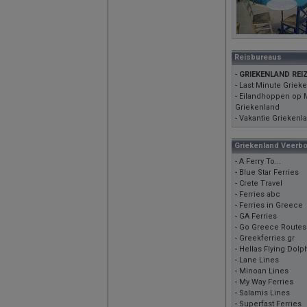
Reisbureaus
-
GRIEKENLAND REI
-
Last Minute Griek
-
Eilandhoppen op M
Griekenland
-
Vakantie Griekenla
Griekenland Veerb
-
A Ferry To...
-
Blue Star Ferries
-
Crete Travel
-
Ferries abc
-
Ferries in Greece
-
GA Ferries
-
Go Greece Routes
-
Greekferries.gr
-
Hellas Flying Dolp
-
Lane Lines
-
Minoan Lines
-
My Way Ferries
-
Salamis Lines
-
Superfast Ferries