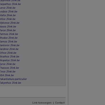
Kalymnos 2link.be
Karpathos 2link.be
eros 2link.be
Lesbos 2link.be
Malta 2link.be
ilos 2link.be
Mykonos 2link.be
Naxos 2link.be
Paros 2link.be
Patmos 2link.be
Rhodos 2link.be
Samos 2link.be
antorini 2link.be
ardinie 2link.be
ifnos 2link.be
Skiathos 2link.be
Skopelos 2link.be
yros 2link.be
Thassos 2link.be
inos 2link.be
USA 2link.be
akantiehuis-particulier
Zakynthos 2link.be
Link toevoegen
|
Contact