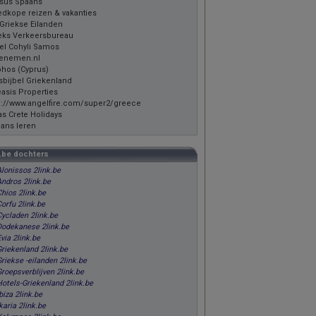
sus Spaans
dkope reizen & vakanties
Griekse Eilanden
eks Verkeersbureau
el Cohyli Samos
enemen.nl
hos (Cyprus)
sbijbel Griekenland
asis Properties
p://www.angelfire.com/super2/greece
las Crete Holidays
ans leren
k.be dochters
Alonissos 2link.be
Andros 2link.be
hios 2link.be
orfu 2link.be
Cycladen 2link.be
Dodekanese 2link.be
via 2link.be
Griekenland 2link.be
riekse -eilanden 2link.be
roepsverblijven 2link.be
Hotels-Griekenland 2link.be
biza 2link.be
karia 2link.be