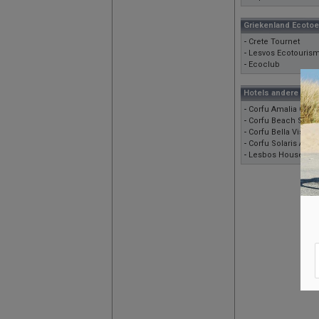
Griekenland Ecoto
-
Crete Tournet
-
Lesvos Ecotouris
-
Ecoclub
Hotels andere eila
-
Corfu Amalia Com
-
Corfu Beach Star H
-
Corfu Bella Vista H
-
Corfu Solaris Apar
-
Lesbos Houses