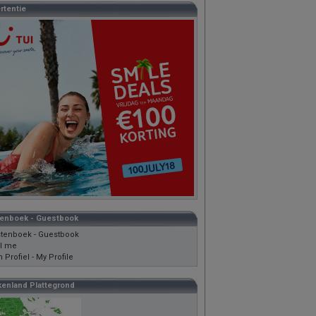
rtentie
enboek - Guestbook
tenboek - Guestbook
l me
n Profiel - My Profile
kenland Plattegrond