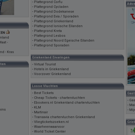
-
Plattegrond Corfu
Adve
-
Plattegrond Cycladen
-
Plattegrond Dodekanese
-
Plattegrond Evia / Sporaden
-
Plattegrond Griekenland
-
Plattegrond Ionische Eilanden
-
Plattegrond Kreta
ZEN
-
Plattegrond Lesbos
enland
-
Plattegrond Noord Egeische Eilanden
aat -
-
Plattegrond Sporaden
nd - Kras
Griekenland Ervaringen
oten
-
Virtual Tourist
-
Hotels in Griekenland
-
Voorzover Griekenland
Losse Vluchten
-
Best Tickets
Gast
-
Cheap Tickets - chartervluchten
-
Gas
-
Ebookers.nl Griekenland chartervluchten
-
Mai
-
KLM
hins
-
Mij
-
Martinair
-
Transavia chartervluchen Griekenland
-
Vliegticketszoeken.nl
Grie
-
Waarheenwaarvoor
-
World Ticket Center