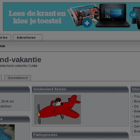
el.be
Adverteren
min
nd-vakantie
iekenland-vakantie
/ Links
Gerelateerd
Griekenland Reizen
Inte
-
You
 2link.be
-
Boe
tstellen
-
De 
-
Bek
-
Las
ta
-
Ber
-
Cen
-
Boe
Plattegronden